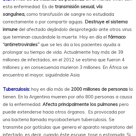
esta enfermedad. Es de
transmisión sexual, vía
sanguínea,
como transfusión de sangre no estudiada
correctamente o por compartir agujas.
Destruye el sistema
inmune
del afectado dejándolo desprotegido ante otros virus
que terminan causándole la muerte. Hoy en día el
fármaco
“antirretrovirales”
que se les da a los pacientes ayuda a
prolongar su tiempo de vida. Actualmente hay más de 39
millones de infectados, en el 2012 se estima que fueron 4
millones y en consecuencia murieron 3 millones. En África se
encuentra el mayor, siguiéndole Asia.
Tuberculosis:
hoy en día más de
2000 millones de personas
la
tienen. En la Argentina mueren por año 800 personas a causa
de la enfermedad.
Afecta principalmente los pulmones
pero
puede extenderse hacia otros órganos. Es provocada por
una bacteria llamada mycobacterium tuberculosis. Se
transmite por gotículas que genera el aparato respiratorio del
infectado, es decir, cuando éste escupe, tose o estornuda. Si