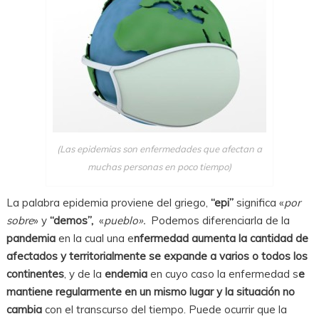
(Las epidemias son enfermedades que afectan a
muchas personas en poco tiempo)
La palabra epidemia proviene del griego,
“epi”
significa «
por
sobre
» y
“demos”,
«
pueblo».
Podemos diferenciarla de la
pandemia
en la cual una e
nfermedad aumenta la cantidad de
afectados y territorialmente se expande a varios o todos los
continentes
, y de la
endemia
en cuyo caso la enfermedad s
e
mantiene regularmente en un mismo lugar y la situación no
cambia
con el transcurso del tiempo. Puede ocurrir que la