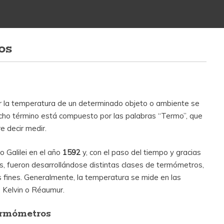
os
ir la temperatura de un determinado objeto o ambiente se
icho término está compuesto por las palabras “Termo”, que
re decir medir.
o Galilei en el año
1592
y, con el paso del tiempo y gracias
os, fueron desarrollándose distintas clases de termómetros,
s fines. Generalmente, la temperatura se mide en las
, Kelvin o Réaumur.
ermómetros