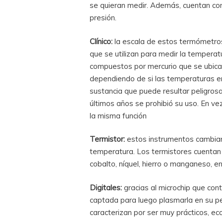
se quieran medir. Además, cuentan co
presión.
Clínico:
la escala de estos termómetros
que se utilizan para medir la tempera
compuestos por mercurio que se ubicaba
dependiendo de si las temperaturas er
sustancia que puede resultar peligrosa
últimos años se prohibió su uso. En ve
la misma función
Termistor:
estos instrumentos cambian l
temperatura. Los termistores cuentan
cobalto, níquel, hierro o manganeso, en
Digitales:
gracias al microchip que con
captada para luego plasmarla en su pe
caracterizan por ser muy prácticos, ec