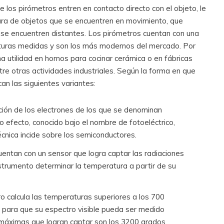
e los pirómetros entren en contacto directo con el objeto, le
ura de objetos que se encuentren en movimiento, que
se encuentren distantes. Los pirómetros cuentan con una
raturas medidas y son los más modernos del mercado. Por
ha utilidad en hornos para cocinar cerámica o en fábricas
ntre otras actividades industriales. Según la forma en que
an las siguientes variantes:
ación de los electrones de los que se denominan
o efecto, conocido bajo el nombre de fotoeléctrico,
écnica incide sobre los semiconductores.
entan con un sensor que logra captar las radiaciones
 instrumento determinar la temperatura a partir de su
o calcula las temperaturas superiores a los 700
 para que su espectro visible pueda ser medido
máximas que logran captar son los 3200 grados