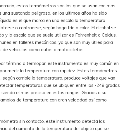
rcurio, estos termómetros son los que se usan con más
s una sustancia peligrosa, en los últimos años ha sido
líquido es el que marca en una escala la temperatura
atarse o contraerse, según haga frío o calor. El alcohol se
o y la escala que se suele utilizar es Fahrenheit o Celcius.
nes en talleres mecánicos, ya que son muy útiles para
s de vehículos como autos o motocicletas.
ar término o termopar, este instrumento es muy común en
a por medir la temperatura con rapidez. Estos termómetros
ue, según cambie la temperatura, produce voltajes que van
etectar temperaturas que se ubiquen entre los -248 grados
 siendo el más preciso en estos rangos. Gracias a su
cambios de temperatura con gran velocidad así como
mómetro sin contacto, este instrumento detecta las
ncia del aumento de la temperatura del objeto que se