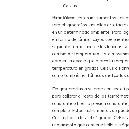
Celsius.
Bimetálicos:
estos instrumentos son mu
termohigrógrafos, aquellos artefacto
en un determinado ambiente. Para log
en forma de lámina, cuyos coeficientes
siguiente forma: una de las láminas se
cambio de temperatura. Este movimien
esto en la escala que marca la tempe
temperatura en grados Celsius o Fahren
como también en fábricas dedicadas a 
De gas:
gracias a su precisión, este t
para calibrar al resto de los termóme
constante o bien, a presión constant
complejo. Estos instrumentos se pued
Celsius hasta los 1477 grados Celsiu
una ampolla que contiene helio, nitró