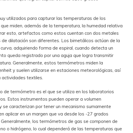
y utilizados para capturar las temperaturas de los
s que miden, además de la temperatura, la humedad relativa
rar esto, artefactos como estos cuentan con dos metales
 de dilatación son diferentes. Los bimetálicos actúan de la
 curva, adquiriendo forma de espiral, cuando detecta un
to queda registrado por una aguja que logra transmitir
ratura. Generalmente, estos termómetros miden la
heit y suelen utilizarse en estaciones meteorológicas, así
actividades textiles.
ipo de termómetro es el que se utiliza en los laboratorios
tros. Estos instrumentos pueden operar a volumen
e y se caracterizan por tener un mecanismo sumamente
en aplicar en un margen que va desde los -27 grados
s. Generalmente, los termómetros de gas se componen de
geno o hidrógeno, lo cual dependerá de las temperaturas que