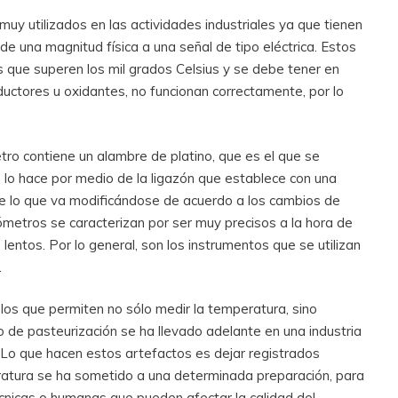
uy utilizados en las actividades industriales ya que tienen
de una magnitud física a una señal de tipo eléctrica. Estos
que superen los mil grados Celsius y se debe tener en
ctores u oxidantes, no funcionan correctamente, por lo
ro contiene un alambre de platino, que es el que se
 lo hace por medio de la ligazón que establece con una
nte lo que va modificándose de acuerdo a los cambios de
metros se caracterizan por ser muy precisos a la hora de
lentos. Por lo general, son los instrumentos que se utilizan
.
os que permiten no sólo medir la temperatura, sino
o de pasteurización se ha llevado adelante en una industria
. Lo que hacen estos artefactos es dejar registrados
atura se ha sometido a una determinada preparación, para
écnicas o humanas que pueden afectar la calidad del