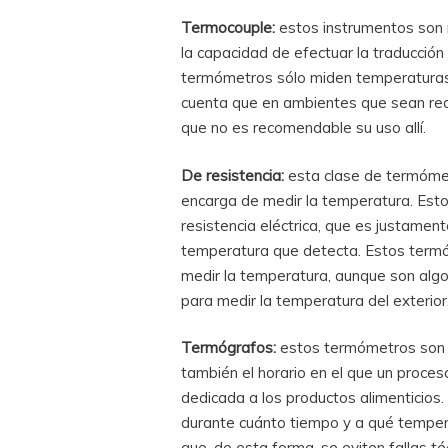
Termocouple:
estos instrumentos son m
la capacidad de efectuar la traducción 
termómetros sólo miden temperaturas 
cuenta que en ambientes que sean redu
que no es recomendable su uso allí.
De resistencia:
esta clase de termómet
encarga de medir la temperatura. Esto
resistencia eléctrica, que es justame
temperatura que detecta. Estos termó
medir la temperatura, aunque son algo 
para medir la temperatura del exterior
Termógrafos:
estos termómetros son l
también el horario en el que un proces
dedicada a los productos alimenticios
durante cuánto tiempo y a qué temper
que, de esta forma, se eviten fallas t