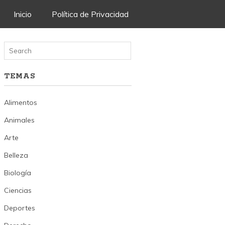
Skip
Inicio
Política de Privacidad
to
content
TEMAS
Alimentos
Animales
Arte
Belleza
Biología
Ciencias
Deportes