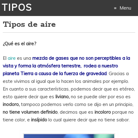
TIPOS
Menu
Tipos de aire
Skip
to
¿Qué es el aire?
content
El
aire
es una
mezcla de gases que no son perceptibles a la
vista y forma la atmósfera terrestre, rodea a nuestro
planeta Tierra a causa de la fuerza de gravedad
. Gracias a
este vivimos al igual que lo hacen los animales por ejemplo.
En cuanto a sus características, podemos decir que es etéreo,
esto quiere decir que es
liviano,
no se puede oler por eso es
inodoro,
tampoco podemos verlo como se dijo en un principio,
no tiene volumen definido
, decimos que es
incoloro
porque no
tiene color, e
insípido
lo cual quiere decir que no tiene sabor.