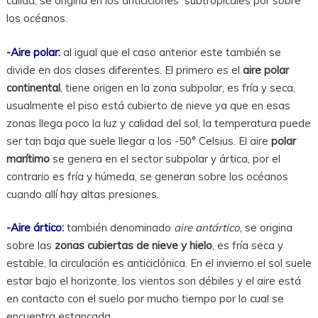
cálida, se origina en los anticiclones subtropicales por sobre
los océanos.
-Aire polar:
al igual que el caso anterior este también se
divide en dos clases diferentes. El primero es el
aire polar
continental
, tiene origen en la zona subpolar, es fría y seca,
usualmente el piso está cubierto de nieve ya que en esas
zonas llega poco la luz y calidad del sol, la temperatura puede
ser tan baja que suele llegar a los -50° Celsius. El aire
polar
marítimo
se genera en el sector subpolar y ártica, por el
contrario es fría y húmeda, se generan sobre los océanos
cuando allí hay altas presiones.
-Aire ártico:
también denominado
aire antártico
, se origina
sobre las
zonas cubiertas de nieve y hielo
, es fría seca y
estable, la circulación es anticiclónica. En el invierno el sol suele
estar bajo el horizonte, los vientos son débiles y el aire está
en contacto con el suelo por mucho tiempo por lo cual se
encuentra estancada.