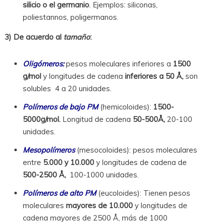
silicio o el germanio
. Ejemplos: siliconas,
poliestannos, poligermanos.
3) De acuerdo al
tamaño
:
Oligómeros:
pesos moleculares inferiores a
1500
g/mol
y longitudes de cadena
inferiores a 50 Å,
son
solubles 4 a 20 unidades.
Polímeros de bajo PM
(hemicoloides):
1500-
5000g/mol.
Longitud de cadena
50-500Å,
20-100
unidades.
Mesopolímeros
(mesocoloides): pesos moleculares
entre
5.000 y 10.000
y longitudes de cadena de
500-2500 Å,
100-1000 unidades.
Polímeros de alto PM
(eucoloides): Tienen pesos
moleculares
mayores de 10.000
y longitudes de
cadena mayores de 2500 Å, más de 1000