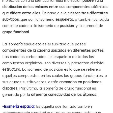
moléculas con una idéntica fórmula molecular,
poseen una
distribución de los enlaces entre sus componentes atómicos
que difiere entre ellas
. En base a ello existen
tres diferentes
sub-tipos
, que son la isomería
esqueleto,
o también conocida
como ‘de cadena’; la isomería de
posición
; y la isomería de
grupo funcional
.
La isomería esqueleto es el sub-tipo que posee
componentes de la cadena ubicados en diferentes partes
.
Las cadenas carbonadas –el esqueleto de todos los
compuestos orgánicos- son diversas, y presentan
distinta
estructura
. La isomería de posición es la que se refiere a
aquellos compuestos en los cuales los grupos funcionales, o
sus grupos sustituyentes, están
anexados en posiciones
dispares
. Por último, la isomería de grupo funcional es
generada por la
diferente conectividad de los átomos.
-Isomería espacial:
Es aquella que llamada también
estereoisomería
caracteriza a todos los compuestos que