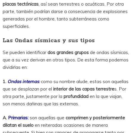
placas tectónicas
, así sean terrestres o acuáticas. Por otra
parte, también podrían darse a consecuencia de explosiones
generadas por el hombre, tanto subterráneas como
superficiales.
Las 0ndas sísmicas y sus tipos
Se pueden identificar
dos grandes grupos
de ondas sísmicas,
que a su vez derivan en otros tipos. De esta forma podemos
dividirlas en:
1.
Ondas internas
:
como su nombre alude, estas son aquellas
que se desplazan por el
interior de las capas terrestre
s. Por
otra parte, justamente por la
profundidad
en la que viajan,
son menos dañinas que las externas.
A.
Primarias:
son aquellas que
comprimen y posteriormente
dilatan el suelo
en reiteradas ocasiones de manera
subsecuente. Si bien son capaces de propagarse tanto por