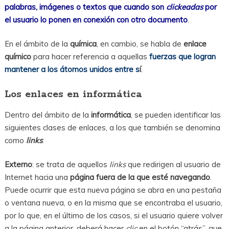
palabras, imágenes o textos que cuando son
clickeadas
por
el usuario lo ponen en conexión con otro documento
.
En el ámbito de la
química
, en cambio, se habla de
enlace
químico
para hacer referencia a aquellas
fuerzas que logran
mantener a los átomos unidos entre s
í
.
Los enlaces en informática
Dentro del ámbito de la
informática
, se pueden identificar las
siguientes clases de enlaces, a los que también se denomina
como
links
:
Externo
: se trata de aquellos
links
que redirigen al usuario de
Internet hacia una
página fuera de la que esté navegando
.
Puede ocurrir que esta nueva página se abra en una pestaña
o ventana nueva, o en la misma que se encontraba el usuario,
por lo que, en el último de los casos, si el usuario quiere volver
a la página anterior, deberá hacer
clic
en el botón “atrás”, que