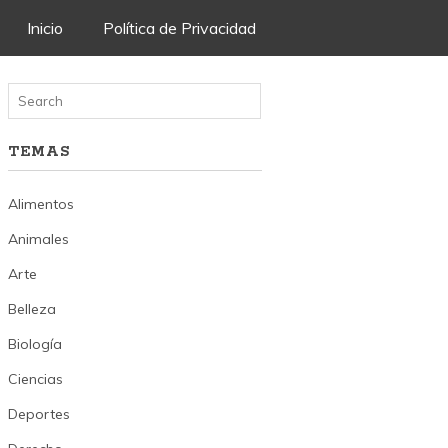
Skip
Inicio
Política de Privacidad
to
content
TEMAS
Alimentos
Animales
Arte
Belleza
Biología
Ciencias
Deportes