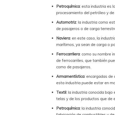
Petroquímica
: esta industria es 
procesamiento del petróleo y de
Automotriz
: la industria como es
de pasajeros o de carga terrestr
Naviera
: en este caso, la indust
marítimos, ya sean de carga o pa
Ferrocarrilera
: como su nombre ind
de ferrocarriles, que también pue
como de pasajeros.
Armamentística
: encargadas de d
esta industria puede estar en ma
Textil
: la industria conocida baj
telas y de los productos que de 
Petroquímica
: la industria conoc
fabricación de combustibles y de 