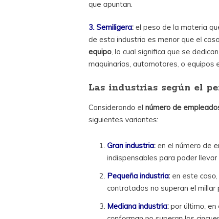
que apuntan.
3. Semiligera
:
el peso de la materia que
de esta industria es menor que el caso
equipo
, lo cual significa que se dedic
maquinarias, automotores, o equipos e
Las industrias según el pe
Considerando el
número de empleado
siguientes variantes:
Gran industria
:
en el número de e
indispensables para poder llevar 
Pequeña industria
:
en este caso,
contratados no superan el millar 
Mediana industria
:
por último, en 
conforman no superan los cincue