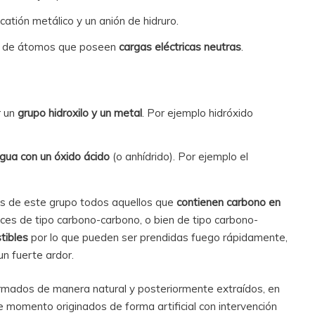
catión metálico y un anión de hidruro.
to de átomos que poseen
cargas eléctricas neutras
.
r un
grupo hidroxilo y un metal
. Por ejemplo hidróxido
gua con un óxido ácido
(o anhídrido). Por ejemplo el
dos de este grupo todos aquellos que
contienen carbono en
aces de tipo carbono-carbono, o bien de tipo carbono-
tibles
por lo que pueden ser prendidas fuego rápidamente,
un fuerte ardor.
ormados de manera natural y posteriormente extraídos, en
e momento originados de forma artificial con intervención