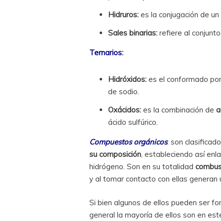
Hidruros:
es la conjugación de un 
Sales binarias:
refiere al conjun
Ternarios:
Hidróxidos:
es el conformado po
de sodio.
Oxácidos:
es la combinación de
a
ácido sulfúrico.
Compuestos orgánicos
: son clasifica
su composición
, estableciendo así enl
hidrógeno. Son en su totalidad
combus
y al tomar contacto con ellas generan 
Si bien algunos de ellos pueden ser f
general la mayoría de ellos son en est