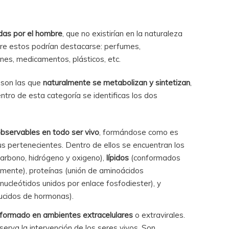
das por el hombre
, que no existirían en la naturaleza
ntre estos podrían destacarse: perfumes,
es, medicamentos, plásticos, etc.
s son las que
naturalmente se metabolizan y sintetizan
,
entro de esta categoría se identificas los dos
bservables en todo ser vivo
, formándose como es
us pertenecientes. Dentro de ellos se encuentran los
arbono, hidrógeno y oxigeno),
lípidos
(conformados
lmente), proteínas (unión de aminoácidos
nucleótidos unidos por enlace fosfodiester), y
ucidos de hormonas).
formado en ambientes extracelulares
o extravirales.
erva la intervención de los seres vivos. Son