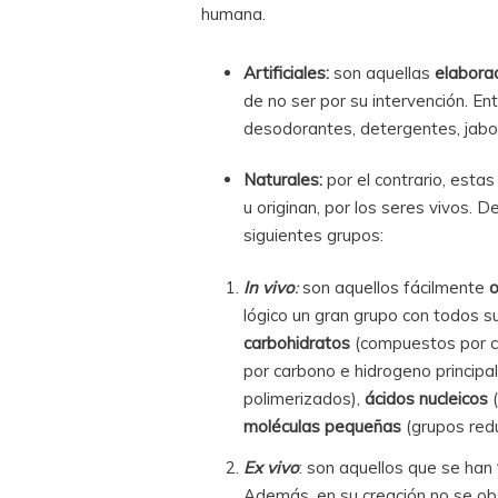
humana.
Artificiales:
son aquellas
elabora
de no ser por su intervención. E
desodorantes, detergentes, jabon
Naturales:
por el contrario, esta
u originan, por los seres vivos. D
siguientes grupos:
In vivo
:
son aquellos fácilmente
o
lógico un gran grupo con todos s
carbohidratos
(compuestos por c
por carbono e hidrogeno principa
polimerizados),
ácidos nucleicos
(
moléculas pequeñas
(grupos red
Ex vivo
: son aquellos que se han
Además, en su creación no se obs