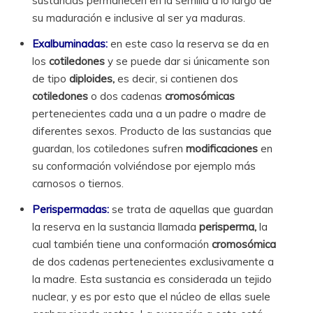
sustancias permanecen en la semilla a lo largo de
su maduración e inclusive al ser ya maduras.
Exalbuminadas:
en este caso la reserva se da en
los
cotiledones
y se puede dar si únicamente son
de tipo
diploides,
es decir, si contienen dos
cotiledones
o dos cadenas
cromosómicas
pertenecientes cada una a un padre o madre de
diferentes sexos. Producto de las sustancias que
guardan, los cotiledones sufren
modificaciones
en
su conformación volviéndose por ejemplo más
carnosos o tiernos.
Perispermadas:
se trata de aquellas que guardan
la reserva en la sustancia llamada
perisperma,
la
cual también tiene una conformación
cromosómica
de dos cadenas pertenecientes exclusivamente a
la madre. Esta sustancia es considerada un tejido
nuclear, y es por esto que el núcleo de ellas suele