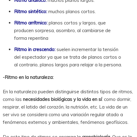
Ritmo analítico:
muchos planos largos.
Ritmo sintético:
muchos planos cortos.
Ritmo arrítmico:
planos cortos y largos, que
producen sorpresa, asombro, al cambiarse de
forma repentina
Ritmo in crescendo:
suelen incrementar la tensión
del espectador ya que se trata de planos cortos o
al contrario, planos largos para relajar a la persona.
-Ritmo en la naturaleza:
En la naturaleza pueden distinguirse distintos tipos de ritmos,
como las
necesidades biológicas y la vida en sí
: como dormir,
respirar, el latido del corazón, la nutrición, etc. La vida de un
ser vivo se considera como una variación regular atado a
fenómenos externos y ambientales, fenómenos geofísicos.
De este tipo de ritmos se encarga la
cronobiología
. Que es lo