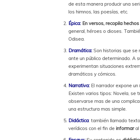
de esta manera producir una seri
los himnos, las poesías, etc.
Épica:
En versos, recopila hechos
general, héroes o dioses. Tambié
Odisea.
Dramática:
Son historias que se 
ante un público determinado. A s
experimentan situaciones extrema
dramáticos y cómicos.
Narrativa:
El narrador expone un
Existen varios tipos: Novela, se
observarse mas de una complicaci
una estructura mas simple.
Didáctica
: también llamado texto
verídicos con el fin de
informar
al
Ensayo:
Su contenido es
didáctic