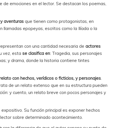
e de emociones en el lector. Se destacan los poemas,
 y aventuras
que tienen como protagonistas, en
n llamadas epopeyas, escritos como la Ilíada o la
representan con una cantidad necesaria de
actores
u vez, esta
se clasifica en
: Tragedia, sus personajes
s; y drama, donde la historia contiene tintes
relato con hechos, verídicos o ficticios, y personajes
.
 trata de un relato extenso que en su estructura pueden
ón: y cuento, un relato breve con pocos personajes y
 expositivo. Su función principal es exponer hechos
 lector sobre determinado acontecimiento.
o
con la diferencia de que el autor expone su punto de