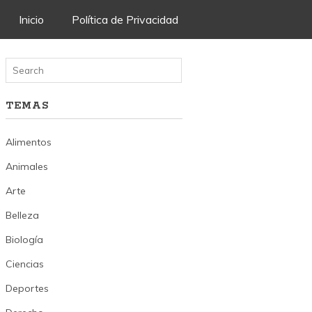
Skip
Inicio
Política de Privacidad
to
content
TEMAS
Alimentos
Animales
Arte
Belleza
Biología
Ciencias
Deportes