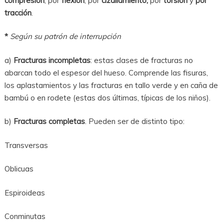
compresión
, por
flexión
, por
cizallamiento,
por
torsión
y
por
tracción
.
*
Según su patrón de interrupción
a)
Fracturas incompletas
: estas clases de fracturas no
abarcan todo el espesor del hueso. Comprende las fisuras,
los aplastamientos y las fracturas en tallo verde y en caña de
bambú o en rodete (estas dos últimas, típicas de los niños).
b)
Fracturas completas
. Pueden ser de distinto tipo:
Transversas
Oblicuas
Espiroideas
Conminutas